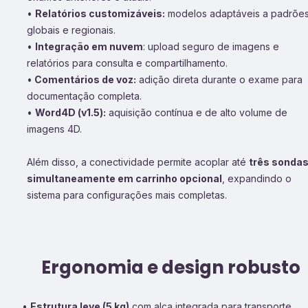
•
Relatórios customizáveis:
modelos adaptáveis a padrõe
globais e regionais.
•
Integração em nuvem
: upload seguro de imagens e
relatórios para consulta e compartilhamento.
•
Comentários de voz:
adição direta durante o exame para
documentação completa.
•
Word4D (v1.5):
aquisição contínua e de alto volume de
imagens 4D.
Além disso, a conectividade permite acoplar até
três sonda
simultaneamente em carrinho opcional
, expandindo o
sistema para configurações mais completas.
Ergonomia e design robusto
•
Estrutura leve (5 kg)
com alça integrada para transporte.