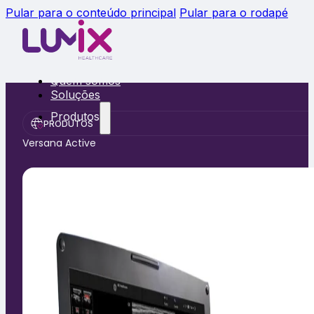
Pular para o conteúdo principal
Pular para o rodapé
Quem somos
Soluções
Produtos
PRODUTOS
Versana Active
Radiologia
Ultrassonografia
Insumos
Notícias
Fale conosco