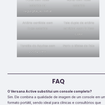
colorido da
colorido
regurgitação mitral
Artéria carótida com
Tela dupla da artéria
fluxo colorido
carótida com B-Flow
Color
Tendão de Aquiles com
Nariz e lábios do feto
LOGIQ View
FAQ
O Versana Active substitui um console completo?
Sim. Ele combina a qualidade de imagem de um console em u
formato portátil, sendo ideal para clínicas e consultórios que